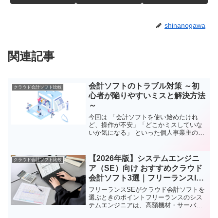
shinanogawa
関連記事
会計ソフトのトラブル対策 ～初
クラウド会計ソフト比較
心者が陥りやすいミスと解決方法
～
今回は 「会計ソフトを使い始めたけれ
ど、操作が不安」「どこかミスしていな
いか気になる」 といった個人事業主の
方々に向けた記事です。会計ソフトを正
しく使いこなせれば、確定申告の手間が
グッと軽減されますが、設定ミスや入力
【2026年版】システムエンジニ
クラウド会計ソフト比較
ミスでトラブルが起きがち...
ア（SE）向け おすすめクラウド
会計ソフト3選｜フリーランスIT
エンジニアの確定申告完全ガイド
フリーランスSEがクラウド会計ソフトを
選ぶときのポイントフリーランスのシス
テムエンジニアは、高額機材・サーバー
費用・技術書・研修費など経費の種類が