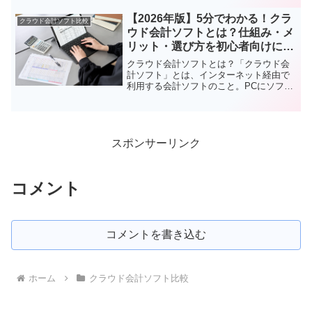
う！」と思っている方、ちょっと待って
ください！この準備をしないと、後々経
【2026年版】5分でわかる！クラ
クラウド会計ソフト比較
理が複雑になったり、損を...
ウド会計ソフトとは？仕組み・メ
リット・選び方を初心者向けに完
全解説
クラウド会計ソフトとは？「クラウド会
計ソフト」とは、インターネット経由で
利用する会計ソフトのこと。PCにソフト
をインストールせず、ブラウザでログイ
ンして利用します。マネーフォワード ク
ラウド・freee・弥生オンラインなどが代
表的。2017...
スポンサーリンク
コメント
コメントを書き込む
ホーム
クラウド会計ソフト比較