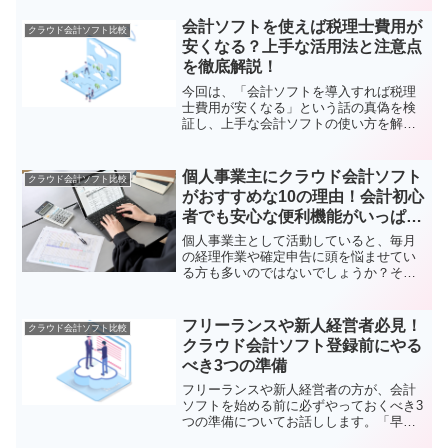
多いのが特徴。クラウド会計ソフトは以
下を重視しましょう。クラウドサービス
会計ソフトを使えば税理士費用が
クラウド会計ソフト比較
連携（AWS・GitH...
安くなる？上手な活用法と注意点
を徹底解説！
今回は、「会計ソフトを導入すれば税理
士費用が安くなる」という話の真偽を検
証し、上手な会計ソフトの使い方を解説
していきます。結論を先にお伝えする
と、会計ソフトを単に導入するだけでは
税理士費用は安くならず、むしろ逆効果
個人事業主にクラウド会計ソフト
クラウド会計ソフト比較
になることもあります。会計...
がおすすめな10の理由！会計初心
者でも安心な便利機能がいっぱ
い！
個人事業主として活動していると、毎月
の経理作業や確定申告に頭を悩ませてい
る方も多いのではないでしょうか？そん
な皆さんにピッタリな解決策が「クラウ
ド会計ソフト」です。会計や簿記の知識
がなくても、これ1つで楽に経理ができち
フリーランスや新人経営者必見！
クラウド会計ソフト比較
ゃう優れもの。今回は、...
クラウド会計ソフト登録前にやる
べき3つの準備
フリーランスや新人経営者の方が、会計
ソフトを始める前に必ずやっておくべき3
つの準備についてお話しします。「早
速、会計ソフトに登録して経理を始めよ