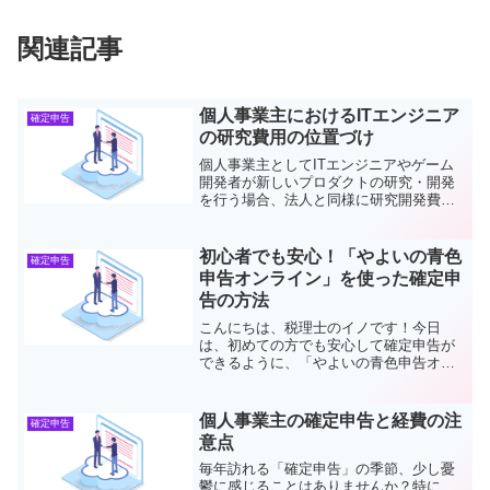
関連記事
個人事業主におけるITエンジニア
確定申告
の研究費用の位置づけ
個人事業主としてITエンジニアやゲーム
開発者が新しいプロダクトの研究・開発
を行う場合、法人と同様に研究開発費が
税額控除の対象となる可能性がありま
す。ただし、法人向けの研究開発税制と
異なり、個人事業主向けの制度は明確に
初心者でも安心！「やよいの青色
確定申告
定められている部分が限ら...
申告オンライン」を使った確定申
告の方法
こんにちは、税理士のイノです！今日
は、初めての方でも安心して確定申告が
できるように、「やよいの青色申告オン
ライン」を使った手順を詳しくご紹介し
ます。このソフトは、最初の1年間無料で
使えるので、これから青色申告の55万円
個人事業主の確定申告と経費の注
確定申告
控除や65万円控除を目...
意点
毎年訪れる「確定申告」の季節、少し憂
鬱に感じることはありませんか？特に