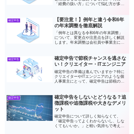
「経費の扱い方」について悩む方が多い
のではないでしょうか。この記事では、
個人事業主の皆さんが確定申告をスムー
ズに進め、税務トラブルを避けるための
【要注意！】例年と違う令和6年
確定申告
コツをお伝えします。確定申...
の年末調整を徹底解説
「例年とは異なる令和6年の年末調整」
について、変更点や注意点を詳しく解説
します。年末調整は会社員や事業主にと
って重要な手続きです。今年は 定額減税
が導入されるなど、新しい要素が加わっ
ていますので、ぜひ最後までお読みくだ
確定申告で節税チャンスを逃さな
確定申告
さい。年末調整と確...
い！クリエイター・ITエンジニア
確定申告の準備は進んでいますか？特に
クリエイターやITエンジニアのような個
人事業主にとって、確定申告は節税のチ
ャンスを最大限活用できる場です。ただ
し、知らないまま放っておくと、大きな
節税メリットを逃してしまうことも…。
確定申告をしないとどうなる？追
確定申告
今回は、皆さんが押さえ...
徴課税や追徴課税や大きなデメリ
ット
確定申告について詳しく知らなくて、
「確定申告ってよくわからないし、しな
くてもいいか。」と軽い気持ちで考えて
申告ををしないと経営に大きくダメージ