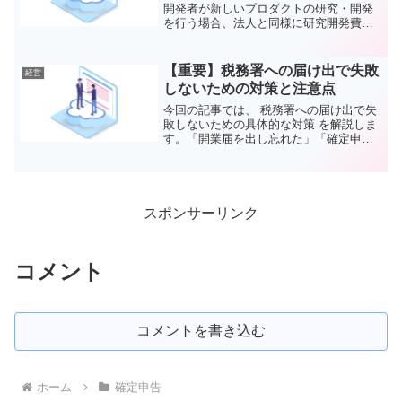
開発者が新しいプロダクトの研究・開発
を行う場合、法人と同様に研究開発費が
税額控除の対象となる可能性がありま
す。ただし、法人向けの研究開発税制と
異なり、個人事業主向けの制度は明確に
【重要】税務署への届け出で失敗
経営
定められている部分が限ら...
しないための対策と注意点
今回の記事では、 税務署への届け出で失
敗しないための具体的な対策 を解説しま
す。「開業届を出し忘れた」「確定申告
の控えが手元にない」など、後々の手続
きで困ることが多い項目を網羅しまし
た。これを読めば、トラブルを未然に防
ぐ知識を得られるはずで...
スポンサーリンク
コメント
コメントを書き込む
ホーム
確定申告