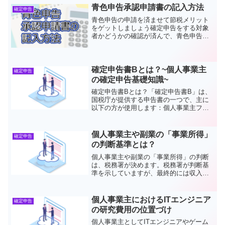
今回は、簡単かつ実践しやすい レシー
青色申告承認申請書の記入方法
確定申告
ト・領収書の整理整頓術...
青色申告の申請を済ませて節税メリット
をゲットしましょう確定申告をする対象
者かどうかの確認が済んで、青色申告と
白色申告の比較をし、「さあ青色申告で
行こう！」と決めた方がまずすることは
「青色申告承認申請書」を提出すること
です。ちなみに青色申告事...
確定申告書Bとは？~個人事業主
確定申告
の確定申告基礎知識~
確定申告書Bとは？「確定申告書B」は、
国税庁が提供する申告書の一つで、主に
以下の方が使用します：個人事業主フリ
ーランス不動産収入がある方複数の所得
（事業所得、雑所得、配当所得など）が
ある方特徴として、所得の種類に関わら
個人事業主や副業の「事業所得」
確定申告
ず広く利用できる点が挙...
の判断基準とは？
個人事業主や副業の「事業所得」の判断
は、税務署が決めます。税務署が判断基
準を示していますが、最終的には収入の
性質や活動内容を総合的に考慮して決ま
ります。つまり、売上が小さいうちは、
「税務署に確定申告を提出してみないと
個人事業主におけるITエンジニア
確定申告
わからない」という事なん...
の研究費用の位置づけ
個人事業主としてITエンジニアやゲーム