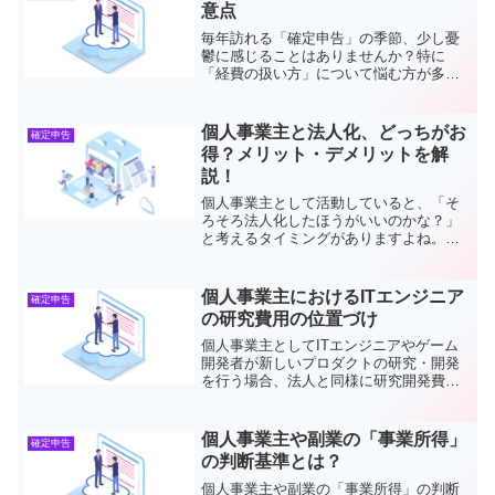
ぐ知識を得られるはずで...
意点
毎年訪れる「確定申告」の季節、少し憂
鬱に感じることはありませんか？特に
「経費の扱い方」について悩む方が多い
のではないでしょうか。この記事では、
個人事業主の皆さんが確定申告をスムー
ズに進め、税務トラブルを避けるための
個人事業主と法人化、どっちがお
確定申告
コツをお伝えします。確定申...
得？メリット・デメリットを解
説！
個人事業主として活動していると、「そ
ろそろ法人化したほうがいいのかな？」
と考えるタイミングがありますよね。個
人事業主と法人化には、それぞれメリッ
トとデメリットがあり、どちらを選ぶべ
きかは事業規模や収入状況によって変わ
個人事業主におけるITエンジニア
確定申告
ります。この記事では、わ...
の研究費用の位置づけ
個人事業主としてITエンジニアやゲーム
開発者が新しいプロダクトの研究・開発
を行う場合、法人と同様に研究開発費が
税額控除の対象となる可能性がありま
す。ただし、法人向けの研究開発税制と
異なり、個人事業主向けの制度は明確に
個人事業主や副業の「事業所得」
確定申告
定められている部分が限ら...
の判断基準とは？
個人事業主や副業の「事業所得」の判断