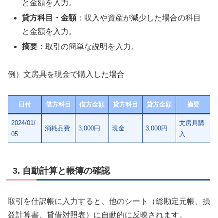
と金額を入力。
貸方科目・金額
：収入や資産が減少した場合の科目
と金額を入力。
摘要
：取引の簡単な説明を入力。
例）文房具を現金で購入した場合
日付
借方科目
借方金額
貸方科目
貸方金額
摘要
2024/01/
文房具購
消耗品費
3,000円
現金
3,000円
05
入
3.
自動計算と帳簿の確認
取引を仕訳帳に入力すると、他のシート（総勘定元帳、損
益計算書、貸借対照表）に自動的に反映されます。