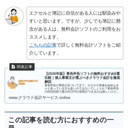
エクセルと簿記に自信がある人には馴染みや
すいと思います。ですが、少しでも簿記に懸
念がある人は、無料会計ソフトのご利用をお
ススメします。
こちらの記事
で詳しく無料会計ソフトをご紹
介しています。
【2026年版】青色申告ソフトの無料おすすめ6選
比較｜個人事業主が選ぶべきクラウド会計を徹底
解説
青色申告の季節が近づいてきて、そろそろ準備を始めなき
ゃと焦っている方も多いのではないでしょうか？青色申告
の特別控除で最大65万円の節税ができるのは嬉しいけど、
そのためには帳簿の管理や確定申告の手間もかかりますよ
www.クラウド会計サービス.online
ね。そんなときに便利なのが「青...
この記事を読む方におすすめの一