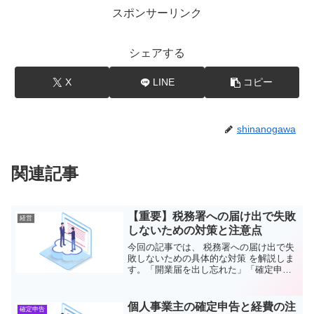
スポンサーリンク
シェアする
X
LINE
コピー
shinanogawa
関連記事
【重要】税務署への届け出で失敗
経営
しないための対策と注意点
今回の記事では、 税務署への届け出で失
敗しないための具体的な対策 を解説しま
す。「開業届を出し忘れた」「確定申告
の控えが手元にない」など、後々の手続
きで困ることが多い項目を網羅しまし
た。これを読めば、トラブルを未然に防
個人事業主の確定申告と経費の注
確定申告