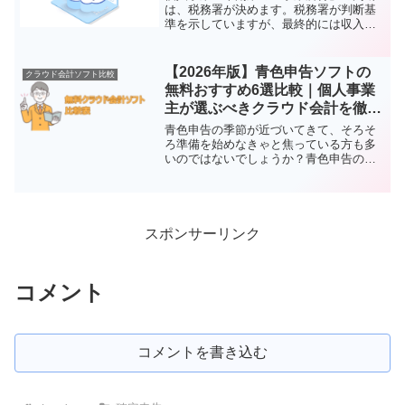
は、税務署が決めます。税務署が判断基
準を示していますが、最終的には収入の
性質や活動内容を総合的に考慮して決ま
ります。つまり、売上が小さいうちは、
「税務署に確定申告を提出してみないと
【2026年版】青色申告ソフトの
クラウド会計ソフト比較
わからない」という事なん...
無料おすすめ6選比較｜個人事業
主が選ぶべきクラウド会計を徹底
解説
青色申告の季節が近づいてきて、そろそ
ろ準備を始めなきゃと焦っている方も多
いのではないでしょうか？青色申告の特
別控除で最大65万円の節税ができるのは
嬉しいけど、そのためには帳簿の管理や
確定申告の手間もかかりますよね。そん
なときに便利なのが「青...
スポンサーリンク
コメント
コメントを書き込む