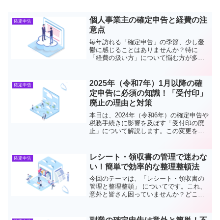
個人事業主の確定申告と経費の注
確定申告
意点
毎年訪れる「確定申告」の季節、少し憂
鬱に感じることはありませんか？特に
「経費の扱い方」について悩む方が多い
のではないでしょうか。この記事では、
個人事業主の皆さんが確定申告をスムー
ズに進め、税務トラブルを避けるための
2025年（令和7年）1月以降の確
確定申告
コツをお伝えします。確定申...
定申告に必須の知識！「受付印」
廃止の理由と対策
本日は、2024年（令和6年）の確定申告や
税務手続きに影響を及ぼす「受付印の廃
止」について解説します。この変更を知
らないと、今後の税務対応で困る可能性
があるので、ぜひ最後までお読みくださ
い！「受付印」廃止とは？2025年（令和7
レシート・領収書の管理で迷わな
確定申告
年）1月から...
い！簡単で効率的な整理整頓法
今回のテーマは、「レシート・領収書の
管理と整理整頓」 についてです。これ、
意外と皆さん困っていませんか？どこに
どうやって保管すればいいのか悩んで放
置…なんて経験、ありますよね？そこで
今回は、簡単かつ実践しやすい レシー