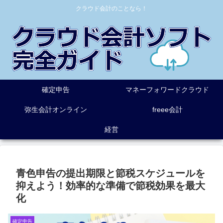
クラウド会計のことなら！
確定申告
マネーフォワードクラウド
弥生会計オンライン
freee会計
経営
青色申告の提出期限と節税スケジュールを
抑えよう！効率的な準備で節税効果を最大
化
確定申告