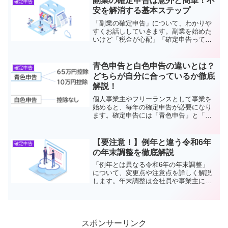
副業の確定申告は意外と簡単！不
確定申告
ト・領収書の整理整頓術...
安を解消する基本ステップ
「副業の確定申告」について、わかりや
すくお話ししていきます。副業を始めた
いけど「税金が心配」「確定申告って難
しそう…」と悩んでいる方は必見です！
この記事では、副業の確定申告の基本か
ら具体的なやり方まで解説するので、こ
青色申告と白色申告の違いとは？
確定申告
れを読めば安心して一歩を...
どちらが自分に合っているか徹底
解説！
個人事業主やフリーランスとして事業を
始めると、毎年の確定申告が必要になり
ます。確定申告には「青色申告」と「白
色申告」という2種類の方法があり、さら
に青色申告には65万円控除と10万円控除
の2つのパターンが存在しますのでそれぞ
【要注意！】例年と違う令和6年
確定申告
れの違いやメリッ...
の年末調整を徹底解説
「例年とは異なる令和6年の年末調整」
について、変更点や注意点を詳しく解説
します。年末調整は会社員や事業主にと
って重要な手続きです。今年は 定額減税
が導入されるなど、新しい要素が加わっ
ていますので、ぜひ最後までお読みくだ
さい。年末調整と確...
スポンサーリンク