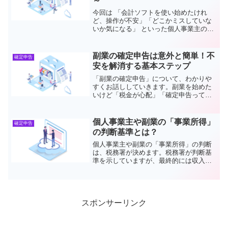
～
今回は 「会計ソフトを使い始めたけれ
ど、操作が不安」「どこかミスしていな
いか気になる」 といった個人事業主の
方々に向けた記事です。会計ソフトを正
しく使いこなせれば、確定申告の手間が
グッと軽減されますが、設定ミスや入力
副業の確定申告は意外と簡単！不
確定申告
ミスでトラブルが起きがち...
安を解消する基本ステップ
「副業の確定申告」について、わかりや
すくお話ししていきます。副業を始めた
いけど「税金が心配」「確定申告って難
しそう…」と悩んでいる方は必見です！
この記事では、副業の確定申告の基本か
ら具体的なやり方まで解説するので、こ
個人事業主や副業の「事業所得」
確定申告
れを読めば安心して一歩を...
の判断基準とは？
個人事業主や副業の「事業所得」の判断
は、税務署が決めます。税務署が判断基
準を示していますが、最終的には収入の
性質や活動内容を総合的に考慮して決ま
ります。つまり、売上が小さいうちは、
「税務署に確定申告を提出してみないと
わからない」という事なん...
スポンサーリンク