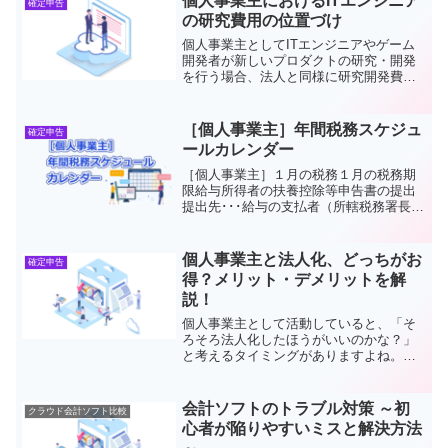
個人事業主におけるITエンジニア
確定申告
の研究費用の位置づけ
個人事業主としてITエンジニアやゲーム
開発者が新しいプロダクトの研究・開発
を行う場合、法人と同様に研究開発費が
税額控除の対象となる可能性がありま
す。ただし、法人向けの研究開発税制と
異なり、個人事業主向けの制度は明確に
［個人事業主］年間税務スケジュ
確定申告
定められている部分が限ら...
ールカレンダー
［個人事業主］１月の税務１月の税務期
限給与所得者の扶養控除等申告書の提出
提出先･･･給与の支払者（所轄税務署長）
提出期限…本年最初の給与支払日の前日
法定調書合計表及び支払調書の提出提出
期限…1月31日固定資産税の償却資産に関
個人事業主と法人化、どっちがお
確定申告
する申告申告期限...
得？メリット・デメリットを解
説！
個人事業主として活動していると、「そ
ろそろ法人化したほうがいいのかな？」
と考えるタイミングがありますよね。個
人事業主と法人化には、それぞれメリッ
トとデメリットがあり、どちらを選ぶべ
きかは事業規模や収入状況によって変わ
会計ソフトのトラブル対策 ～初
クラウド会計ソフト比較
ります。この記事では、わ...
心者が陥りやすいミスと解決方法