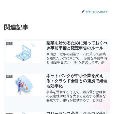
shinanogawa
関連記事
副業を始めるために知っておくべ
経営
き事前準備と確定申告のルール
今回は、近年の副業ブームに乗って副業
を始めたい方に向けて、 必要な事前準備
と 確定申告のルール を解説します。副業
を始める際に「何から手をつければいい
のか？」「税金や経理はどうするの
か？」と不安を抱えている方も多いので
ネットバンクが中小企業を変え
経営
はないでしょうか。本...
る：クラウド会計との連携で経理
も効率化
事業を運営するうえで、銀行選びは経営
の安定性や成長を大きく左右する重要な
要素です。銀行が提供するサービスは単
なる資金管理の枠を超え、融資、経費管
理、さらには効率的な経理体制の構築に
も深く関わります。特にネットバンク
フリーランス必見！クラウド会計