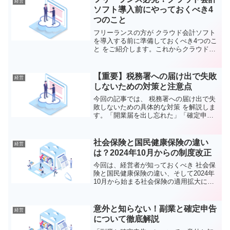
経営
は、その利便性とコスト効率...
ソフト導入前にやっておくべき4
つのこと
フリーランスの方が クラウド会計ソフト
を導入する前に準備しておくべき4つのこ
と をご紹介します。これからクラウド会
計ソフトを使おうとしている方や、効率
よく会計業務を進めたい方に参考になれ
ば嬉しいです。1. キャッシュレス化を進
【重要】税務署への届け出で失敗
経営
めるクラウド会...
しないための対策と注意点
今回の記事では、 税務署への届け出で失
敗しないための具体的な対策 を解説しま
す。「開業届を出し忘れた」「確定申告
の控えが手元にない」など、後々の手続
きで困ることが多い項目を網羅しまし
た。これを読めば、トラブルを未然に防
社会保険と国民健康保険の違い
経営
ぐ知識を得られるはずで...
は？2024年10月からの制度改正
今回は、経営者が知っておくべき 社会保
険と国民健康保険の違い、そして2024年
10月から始まる社会保険の適用拡大につ
いて解説します。特に経営者や個人事業
主の皆さんにとって、社会保険の制度変
更は無関係ではありません。加入義務が
意外と知らない！副業と確定申告
経営
拡大することで、...
について徹底解説