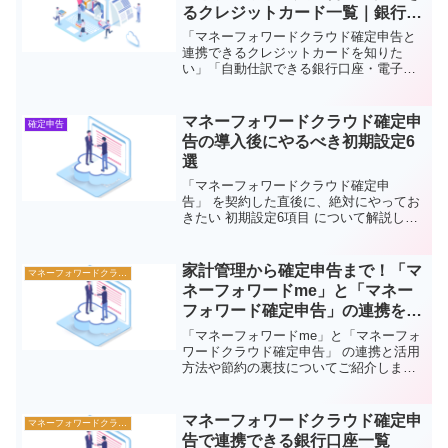
るクレジットカード一覧｜銀行口
座・電子マネーも完全網羅
「マネーフォワードクラウド確定申告と
連携できるクレジットカードを知りた
い」「自動仕訳できる銀行口座・電子マ
ネーは？」「連携で経理がどれくらい楽
になるの？」マネーフォワードクラウド
確定申告の最大の強みは、銀行・クレジ
マネーフォワードクラウド確定申
確定申告
ットカード・電子マネー・Q...
告の導入後にやるべき初期設定6
選
「マネーフォワードクラウド確定申
告」 を契約した直後に、絶対にやってお
きたい 初期設定6項目 について解説しま
す。初期設定をきちんと行わないと、
日々の会計業務が非効率になったり、面
倒に感じて挫折してしまうことも。特に
家計管理から確定申告まで！「マ
マネーフォワードクラウド
会計ソフトを初めて使う方...
ネーフォワードme」と「マネー
フォワード確定申告」の連携を解
説
「マネーフォワードme」と「マネーフォ
ワードクラウド確定申告」 の連携と活用
方法や節約の裏技についてご紹介しま
す。家計管理に悩んでいる方、また確定
申告をセルフでやってみたいと考えてい
る方に向けて、参考になれば嬉しいで
マネーフォワードクラウド確定申
マネーフォワードクラウド
す！1. マネーフォワー...
告で連携できる銀行口座一覧