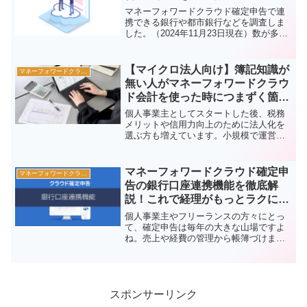
マネーフォワードクラウド確定申告で連
携できる銀行や都市銀行などを調査しま
した。（2024年11月23日現在）数が多い
ので、Ctrl+Fで検索して探してみてくだ
さいね！個人銀行口座【個人】愛知銀行
【個人】あおぞら銀行【個人】青森銀行
【マイクロ法人向け】簿記知識が
マネーフォワードクラウド
【個人】秋...
無い人がマネーフォワードクラウ
ド会計を使った時につまずく箇所
とは？
個人事業主としてスタートした後、税務
メリットや信用力向上のために法人化を
選ぶ方も増えています。小規模で運営さ
れる法人、いわゆる「マイクロ法人」
は、従業員がほとんどいないため、経理
や税務業務をオーナー自身で行わなけれ
マネーフォワードクラウド確定申
マネーフォワードクラウド
ばならないケースが多くなり...
告の銀行口座連携機能を徹底解
説！これで経理がもっとラクにな
る！
個人事業主やフリーランスの方々にとっ
て、確定申告は毎年の大きな山場ですよ
ね。売上や経費の管理から帳簿づけま
で、手作業で行うのは時間も手間もかか
ります。そんな時に頼りになるのが「マ
ネーフォワードクラウド確定申告」で
す。中でも、多くの人が活用し...
スポンサーリンク