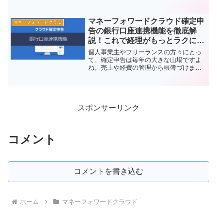
す。初期設定をきちんと行わないと、
日々の会計業務が非効率になったり、面
倒に感じて挫折してしまうことも。特に
マネーフォワードクラウド確定申
マネーフォワードクラウド
会計ソフトを初めて使う方...
告の銀行口座連携機能を徹底解
説！これで経理がもっとラクにな
る！
個人事業主やフリーランスの方々にとっ
て、確定申告は毎年の大きな山場ですよ
ね。売上や経費の管理から帳簿づけま
で、手作業で行うのは時間も手間もかか
ります。そんな時に頼りになるのが「マ
ネーフォワードクラウド確定申告」で
す。中でも、多くの人が活用し...
スポンサーリンク
コメント
コメントを書き込む
ホーム
マネーフォワードクラウド