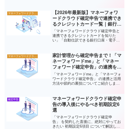
ると利用できるサービスを解説します。
なお、マネーフォワードクラウドは法人
向けのサービスですので、個人事業主は
【2026年最新版】マネーフォワ
マネーフォワードクラウド
マネーフォワードクラウド確...
ードクラウド確定申告で連携でき
るクレジットカード一覧｜銀行口
座・電子マネーも完全網羅
「マネーフォワードクラウド確定申告と
連携できるクレジットカードを知りた
い」「自動仕訳できる銀行口座・電子マ
ネーは？」「連携で経理がどれくらい楽
になるの？」マネーフォワードクラウド
確定申告の最大の強みは、銀行・クレジ
家計管理から確定申告まで！「マ
マネーフォワードクラウド
ットカード・電子マネー・Q...
ネーフォワードme」と「マネー
フォワード確定申告」の連携を解
説
「マネーフォワードme」と「マネーフォ
ワードクラウド確定申告」 の連携と活用
方法や節約の裏技についてご紹介しま
す。家計管理に悩んでいる方、また確定
申告をセルフでやってみたいと考えてい
る方に向けて、参考になれば嬉しいで
マネーフォワードクラウド確定申
確定申告
す！1. マネーフォワー...
告の導入後にやるべき初期設定6
選
「マネーフォワードクラウド確定申
告」 を契約した直後に、絶対にやってお
きたい 初期設定6項目 について解説しま