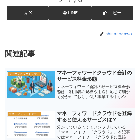
シェアする
X
LINE
コピー
shinanogawa
関連記事
マネーフォワードクラウド会計の
マネーフォワードクラウド
サービス料金形態
マネーフォワード会計のサービス料金形
態は、利用者の規模や用途に応じて細か
く分かれており、個人事業主や中小企業
から大企業まで幅広いユーザーに対応し
ています。ここでは、マネーフォワード
クラウド会計の主要な料金プランをご紹
マネーフォワードクラウドを登録
マネーフォワードクラウド
介します（2026年現...
すると使えるサービスは？
分かっているようでフンワリしている
「マネーフォワードクラウド」。本記事
ではマネーフォワードクラウドに登録す